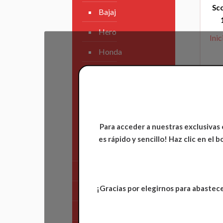
Sc
Bajaj
Hero
Inic
Honda
KAWASAKI
KTM
Suzuki
Para acceder a nuestras exclusivas 
TVS
es rápido y sencillo! Haz clic en el
Yamaha
Tren Delantero
¡Gracias por elegirnos para abastece
Partes de Motor
Partes del Chasis