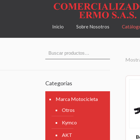
Inicio
Sobre Nosotros
Catálog
Mostra
Categorías
Marca Motocicleta
Otros
Kymco
AKT
B