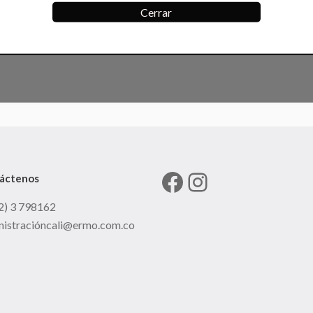
Cerrar
Facebook
Instagram
áctenos
2) 3 798162
nistracióncali@ermo.com.co