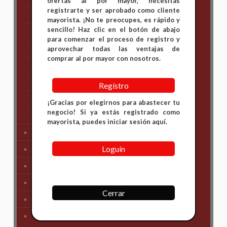
ofertas al por mayor, necesitas
registrarte y ser aprobado como cliente
Hero
mayorista. ¡No te preocupes, es rápido y
sencillo! Haz clic en el botón de abajo
Honda
para comenzar el proceso de registro y
KAWASAKI
aprovechar todas las ventajas de
comprar al por mayor con nosotros.
KTM
Suzuki
Regístro
TVS
¡Gracias por elegirnos para abastecer tu
negocio! Si ya estás registrado como
Yamaha
mayorista, puedes iniciar sesión aquí.
Tren Delantero
Loguín
Partes de Motor
Partes del Chasis
SIstema Eléctrico
Cerrar
Carenajes
Primera Necesidad