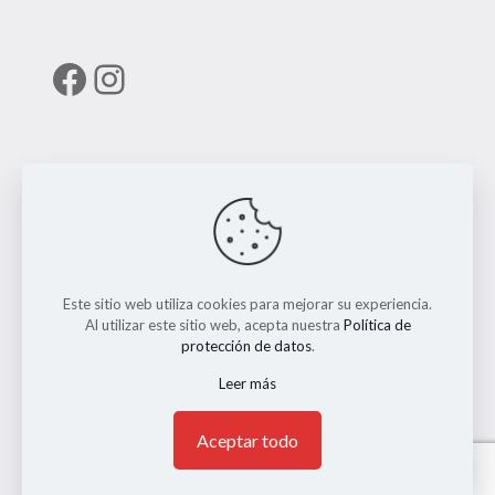
Facebook
Instagram
Enlaces útiles
RUNT
Este sitio web utiliza cookies para mejorar su experiencia.
Al utilizar este sitio web, acepta nuestra
Política de
protección de datos
.
Leer más
© 2026 ERMO MOTO REPUESTOS. Todos los Derechos
Reservados. || Implementado por
Andrés Escobar
1
Aceptar todo