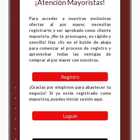
¡Atención Mayoristas!
Bajaj
Hero
Para acceder a nuestras exclusivas
ofertas al por mayor, necesitas
Honda
registrarte y ser aprobado como cliente
KAWASAKI
mayorista. ¡No te preocupes, es rápido y
sencillo! Haz clic en el botón de abajo
KTM
para comenzar el proceso de registro y
aprovechar todas las ventajas de
Suzuki
comprar al por mayor con nosotros.
TVS
Regístro
Yamaha
¡Gracias por elegirnos para abastecer tu
Tren Delantero
negocio! Si ya estás registrado como
Partes de Motor
mayorista, puedes iniciar sesión aquí.
Partes del Chasis
Loguín
SIstema Eléctrico
Carenajes
Primera Necesidad