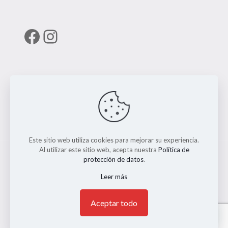
Facebook
Instagram
Enlaces útiles
RUNT
Este sitio web utiliza cookies para mejorar su experiencia.
Al utilizar este sitio web, acepta nuestra
Política de
protección de datos
.
Leer más
© 2026 ERMO MOTO REPUESTOS. Todos los Derechos
Reservados. || Implementado por
Andrés Escobar
1
Aceptar todo