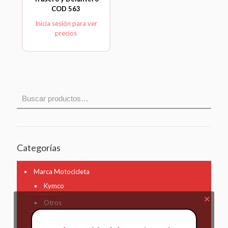
COD 563
Inicia sesión para ver
precios
Categorías
Marca Motocicleta
Kymco
✕
Otros
AKT