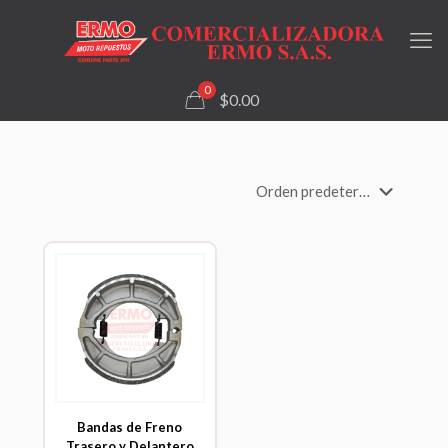
0
$0.00
Bandas de Freno
Trasero y Delantero