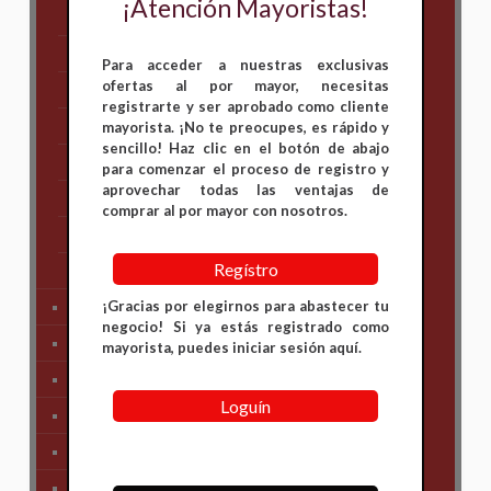
¡Atención Mayoristas!
Bajaj
Hero
Para acceder a nuestras exclusivas
ofertas al por mayor, necesitas
Honda
registrarte y ser aprobado como cliente
KAWASAKI
mayorista. ¡No te preocupes, es rápido y
sencillo! Haz clic en el botón de abajo
KTM
para comenzar el proceso de registro y
aprovechar todas las ventajas de
Suzuki
comprar al por mayor con nosotros.
TVS
Regístro
Yamaha
¡Gracias por elegirnos para abastecer tu
Tren Delantero
negocio! Si ya estás registrado como
Partes de Motor
mayorista, puedes iniciar sesión aquí.
Partes del Chasis
Loguín
SIstema Eléctrico
Carenajes
Primera Necesidad