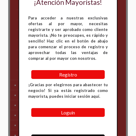
¡Atención Mayoristas!
Bajaj
Hero
Para acceder a nuestras exclusivas
ofertas al por mayor, necesitas
Honda
registrarte y ser aprobado como cliente
KAWASAKI
mayorista. ¡No te preocupes, es rápido y
sencillo! Haz clic en el botón de abajo
KTM
para comenzar el proceso de registro y
aprovechar todas las ventajas de
Suzuki
comprar al por mayor con nosotros.
TVS
Regístro
Yamaha
¡Gracias por elegirnos para abastecer tu
Tren Delantero
negocio! Si ya estás registrado como
Partes de Motor
mayorista, puedes iniciar sesión aquí.
Partes del Chasis
Loguín
SIstema Eléctrico
Carenajes
Primera Necesidad