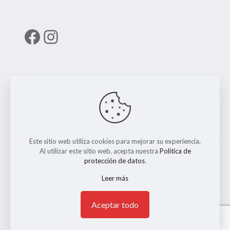
Facebook
Instagram
Enlaces útiles
RUNT
Este sitio web utiliza cookies para mejorar su experiencia.
Al utilizar este sitio web, acepta nuestra
Política de
protección de datos
.
Leer más
© 2026 ERMO MOTO REPUESTOS. Todos los Derechos
Reservados. || Implementado por
Andrés Escobar
1
Aceptar todo