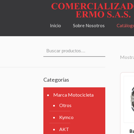
Inicio
Sobre Nosotros
Catálog
Mostra
Categorías
Marca Motocicleta
Otros
Kymco
AKT
B