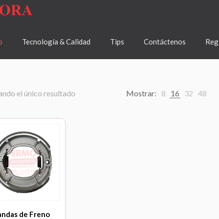
o
Tecnología & Calidad
Tips
Contáctenos
Regí
ndo el único resultado
Mostrar:
8
16
32
48
andas de Freno