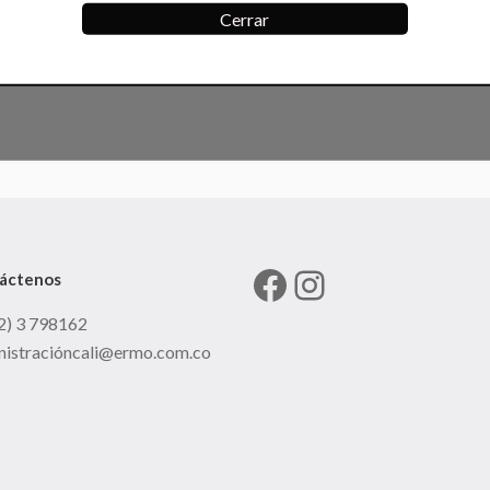
Cerrar
Facebook
Instagram
áctenos
2) 3 798162
nistracióncali@ermo.com.co