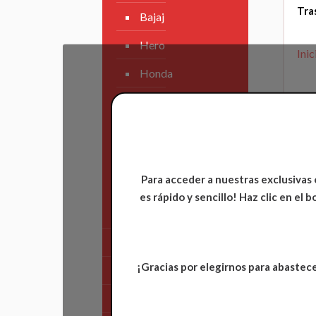
Tra
Bajaj
Hero
Inic
Honda
KAWASAKI
KTM
Suzuki
Para acceder a nuestras exclusivas 
TVS
es rápido y sencillo! Haz clic en el
Yamaha
Tren Delantero
¡Gracias por elegirnos para abastece
Partes de Motor
Partes del Chasis