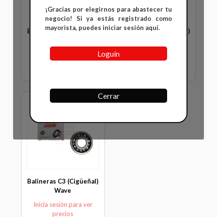
¡Gracias por elegirnos para abastecer tu
negocio! Si ya estás registrado como
mayorista, puedes iniciar sesión aquí.
Balineras C3 (Cigüeñal)
Balineras C3 (Cigüeñal)
Pulsar 200
Splendor
Loguín
Inicia sesión para ver
Inicia sesión para ver
precios
precios
Cerrar
Balineras C3 (Cigüeñal)
Wave
Inicia sesión para ver
precios