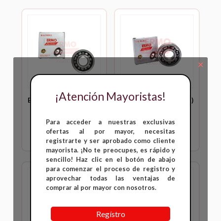
✕
¡Atención Mayoristas!
Balineras C3 (Cigüeñal)
Balineras C3 (Cigüeñal)
Pulsar 150 NS
Pulsar 180
Para acceder a nuestras exclusivas
Inicia sesión para ver
Inicia sesión para ver
ofertas al por mayor, necesitas
precios
precios
registrarte y ser aprobado como cliente
mayorista. ¡No te preocupes, es rápido y
sencillo! Haz clic en el botón de abajo
para comenzar el proceso de registro y
aprovechar todas las ventajas de
comprar al por mayor con nosotros.
Regístro