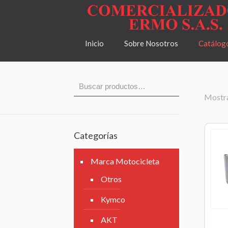
Inicio
Sobre Nosotros
Catálog
Mostra
Categorías
Marca Motocicleta
Otros
Kymco
AKT