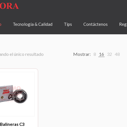
o
Tecnología & Calidad
Tips
Contáctenos
Regí
ndo el único resultado
Mostrar:
8
16
32
48
Balineras C3