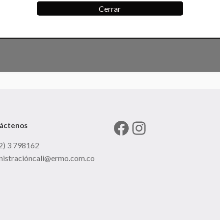
Cerrar
Facebook
Instagram
áctenos
2) 3 798162
nistracióncali@ermo.com.co