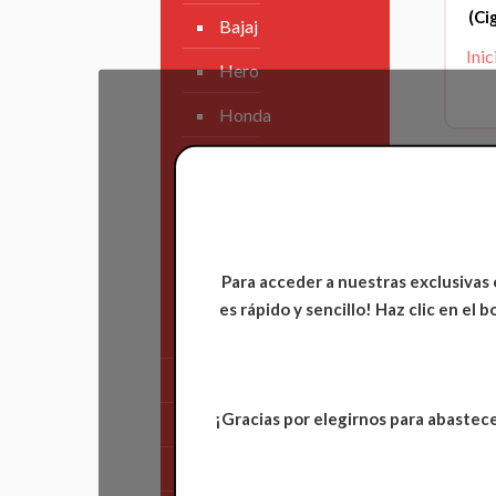
(Ci
Bajaj
Inic
Hero
Honda
KAWASAKI
KTM
Suzuki
Para acceder a nuestras exclusivas 
TVS
es rápido y sencillo! Haz clic en el
Yamaha
Tren Delantero
¡Gracias por elegirnos para abastece
Partes de Motor
Partes del Chasis