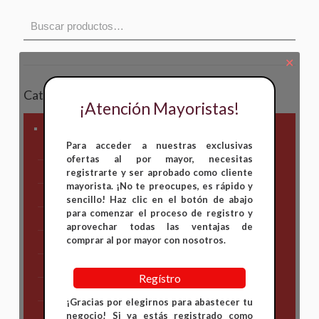
✕
Categorías
¡Atención Mayoristas!
Marca Motocicleta
Para acceder a nuestras exclusivas
Otros
ofertas al por mayor, necesitas
Kymco
registrarte y ser aprobado como cliente
mayorista. ¡No te preocupes, es rápido y
AKT
sencillo! Haz clic en el botón de abajo
para comenzar el proceso de registro y
Bajaj
aprovechar todas las ventajas de
comprar al por mayor con nosotros.
Hero
Honda
Regístro
KAWASAKI
¡Gracias por elegirnos para abastecer tu
KTM
negocio! Si ya estás registrado como