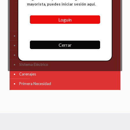
mayorista, puedes iniciar sesión aquí.
Suzuki
TVS
Loguín
Yamaha
Tren Delantero
Cerrar
Partes de Motor
Partes del Chasis
SIstema Eléctrico
Carenajes
Primera Necesidad