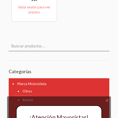
Inicia sesión para ver
precios
Categorías
Marca Motocicleta
Otros
Kymco
✕
AKT
¡Atención Mayoristas!
Bajaj