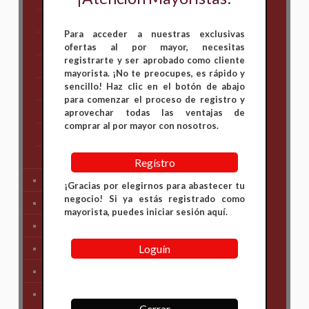
Hero
Para acceder a nuestras exclusivas
Honda
ofertas al por mayor, necesitas
registrarte y ser aprobado como cliente
KAWASAKI
mayorista. ¡No te preocupes, es rápido y
sencillo! Haz clic en el botón de abajo
KTM
para comenzar el proceso de registro y
Suzuki
aprovechar todas las ventajas de
comprar al por mayor con nosotros.
TVS
Yamaha
Regístro
Tren Delantero
¡Gracias por elegirnos para abastecer tu
negocio! Si ya estás registrado como
Partes de Motor
mayorista, puedes iniciar sesión aquí.
Partes del Chasis
Loguín
SIstema Eléctrico
Carenajes
Primera Necesidad
Cerrar