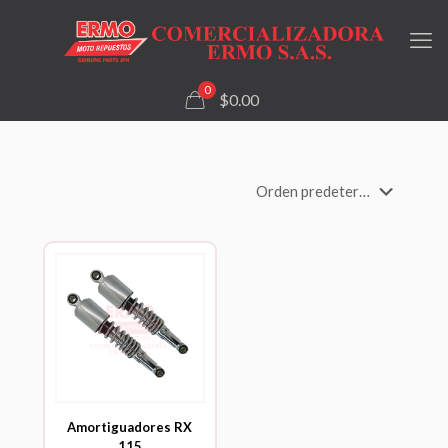
0
$0.00
Amortiguadores RX
115