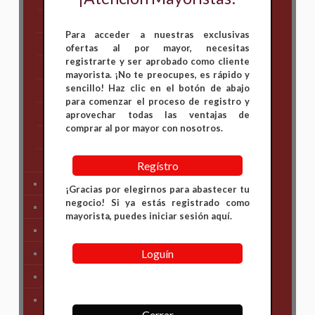
Hero
Para acceder a nuestras exclusivas
Honda
ofertas al por mayor, necesitas
registrarte y ser aprobado como cliente
KAWASAKI
mayorista. ¡No te preocupes, es rápido y
sencillo! Haz clic en el botón de abajo
KTM
para comenzar el proceso de registro y
Suzuki
aprovechar todas las ventajas de
comprar al por mayor con nosotros.
TVS
Yamaha
Regístro
Tren Delantero
¡Gracias por elegirnos para abastecer tu
negocio! Si ya estás registrado como
Partes de Motor
mayorista, puedes iniciar sesión aquí.
Partes del Chasis
Loguín
SIstema Eléctrico
Carenajes
Primera Necesidad
Cerrar