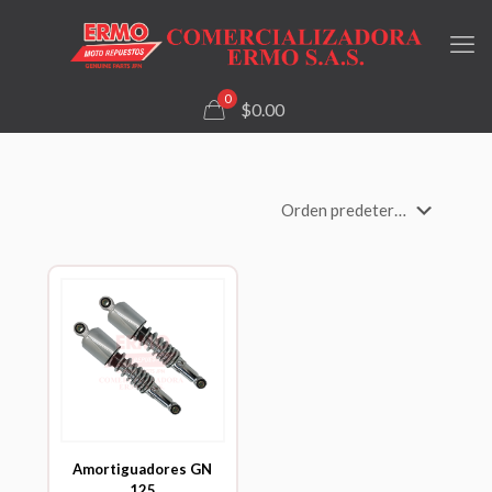
0
$0.00
Amortiguadores GN
125