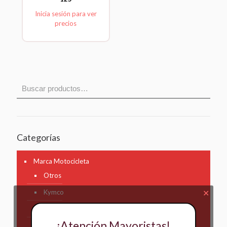
Inicia sesión para ver
precios
Categorías
Marca Motocicleta
Otros
Kymco
✕
AKT
¡Atención Mayoristas!
Bajaj