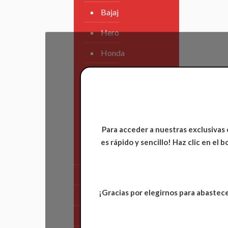
Bajaj
Hero
Honda
KAWASAKI
KTM
Suzuki
Para acceder a nuestras exclusivas 
TVS
es rápido y sencillo! Haz clic en el
Yamaha
Tren Delantero
¡Gracias por elegirnos para abastece
Partes de Motor
Partes del Chasis