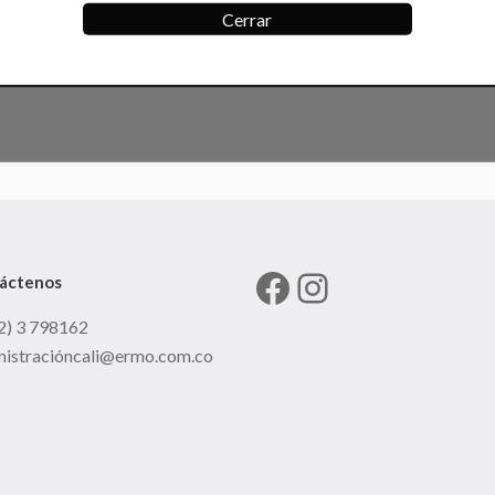
Cerrar
Facebook
Instagram
áctenos
2) 3 798162
nistracióncali@ermo.com.co