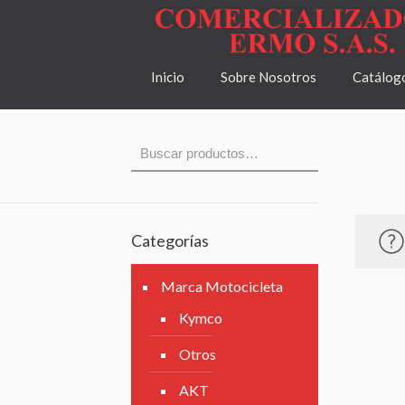
Inicio
Sobre Nosotros
Catálog
Categorías
Marca Motocicleta
Kymco
Otros
AKT