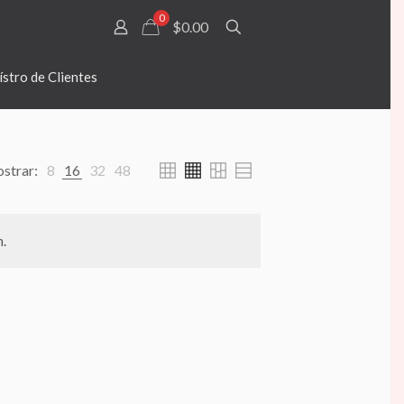
0
$0.00
stro de Clientes
strar:
8
16
32
48
.