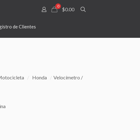
0
$0.00
ístro de Clientes
otocicleta
/
Honda
/
Velocímetro /
ina