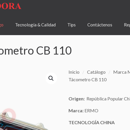
go
Tecnología & Calidad
Tips
Contáctenos
Reg
cometro CB 110
Inicio
/
Catálogo
/
Marca M
Tácometro CB 110
Origen:
República Popular Ch
Marca:
ERMO
TECNOLOGÍA
CHINA